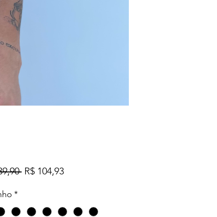
Preço
Preço
39,90 
R$ 104,93
normal
promocional
nho
*