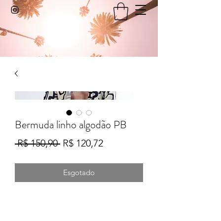
Bermuda linho algodão PB
Preço
Preço
 R$ 150,90 
R$ 120,72
normal
promocional
Esgotado