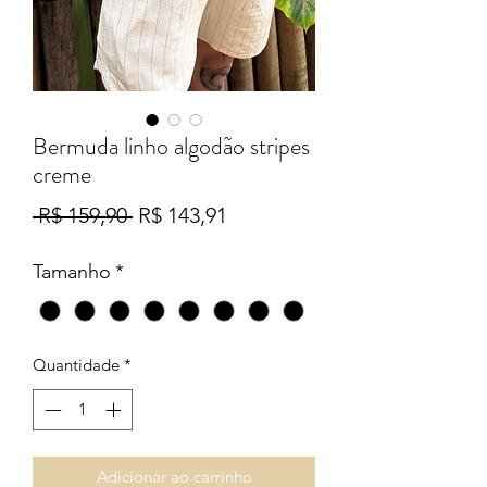
Bermuda linho algodão stripes
creme
Preço
Preço
 R$ 159,90 
R$ 143,91
normal
promocional
Tamanho
*
Quantidade
*
Adicionar ao carrinho