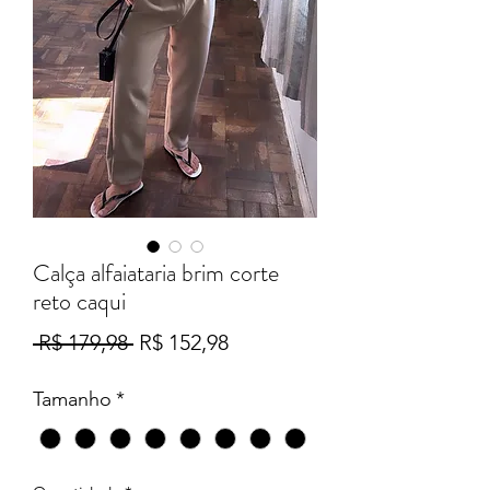
Calça alfaiataria brim corte
reto caqui
Preço
Preço
 R$ 179,98 
R$ 152,98
normal
promocional
Tamanho
*