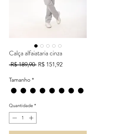
Calça alfaiataria cinza
Preço
Preço
 R$ 189,90 
R$ 151,92
normal
promocional
Tamanho
*
Quantidade
*