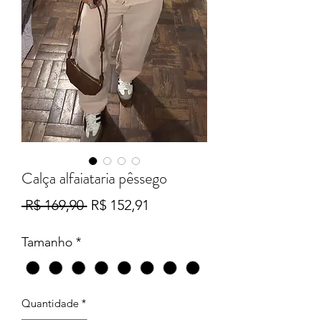
Calça alfaiataria pêssego
Preço
Preço
 R$ 169,90 
R$ 152,91
normal
promocional
Tamanho
*
Quantidade
*