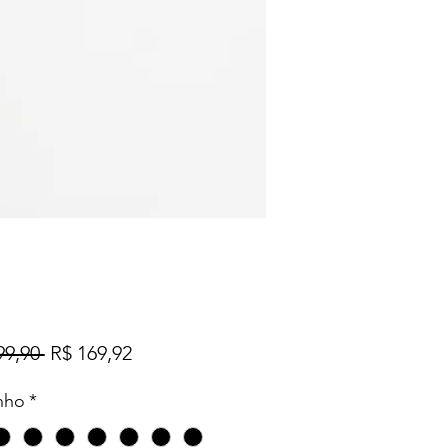
Preço
Preço
99,90 
R$ 169,92
normal
promocional
nho
*