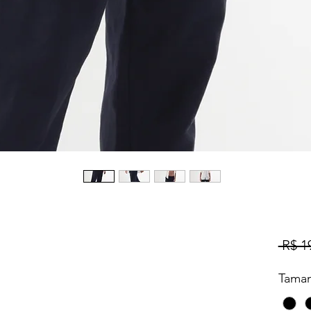
 R$ 1
Tama