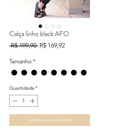
Calça linho black AFO
Preço
Preço
 R$ 199,90 
R$ 169,92
normal
promocional
Tamanho
*
Quantidade
*
Adicionar ao carrinho