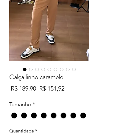
Calça linho caramelo
Preço
Preço
 R$ 189,90 
R$ 151,92
normal
promocional
Tamanho
*
Quantidade
*