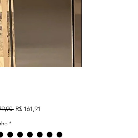
Preço
Preço
79,90 
R$ 161,91
normal
promocional
nho
*