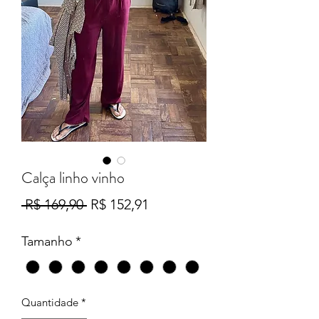
Calça linho vinho
Preço
Preço
 R$ 169,90 
R$ 152,91
normal
promocional
Tamanho
*
Quantidade
*