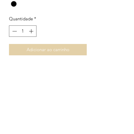
Quantidade
*
Adicionar ao carrinho
Formulário de Inscrição
Enviar