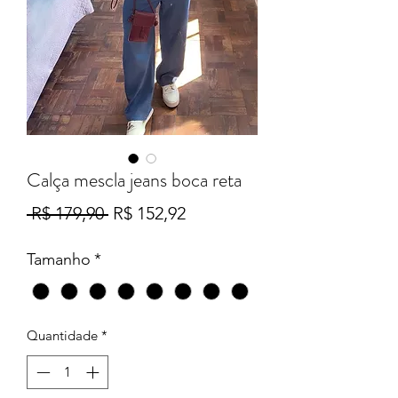
Calça mescla jeans boca reta
Preço
Preço
 R$ 179,90 
R$ 152,92
normal
promocional
Tamanho
*
Quantidade
*