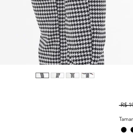
 R$ 1
Tama