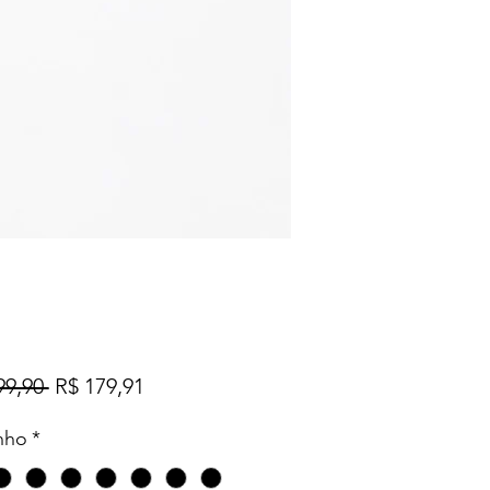
Preço
Preço
99,90 
R$ 179,91
normal
promocional
nho
*