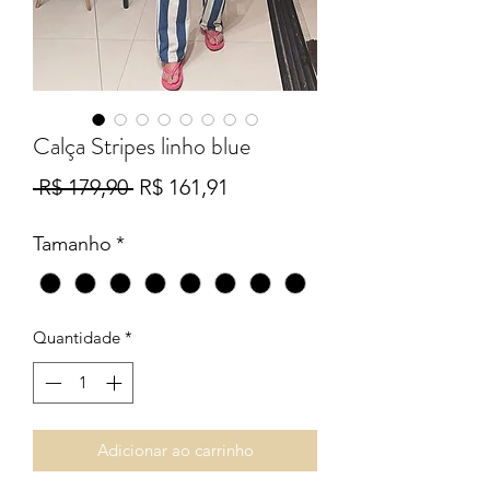
Calça Stripes linho blue
Preço
Preço
 R$ 179,90 
R$ 161,91
normal
promocional
Tamanho
*
Quantidade
*
Adicionar ao carrinho