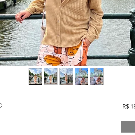
O
 R$ 1