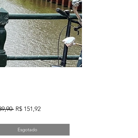
Preço
Preço
89,90 
R$ 151,92
normal
promocional
Esgotado