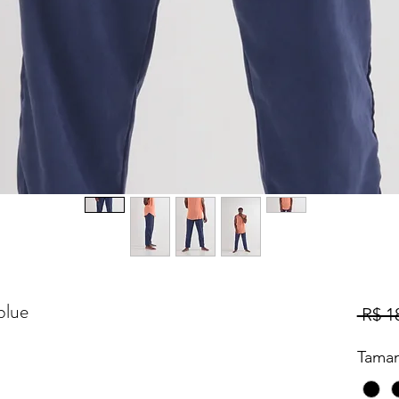
blue
 R$ 1
Tama