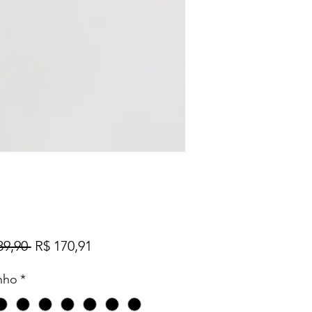
Preço
Preço
89,90 
R$ 170,91
normal
promocional
nho
*