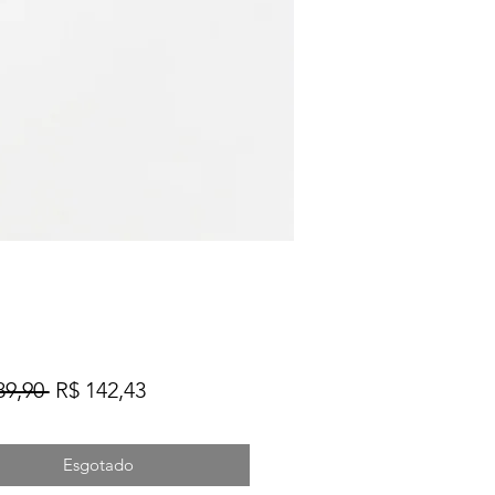
Preço
Preço
89,90 
R$ 142,43
normal
promocional
Esgotado