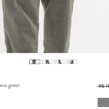
leve green
 R$ 1