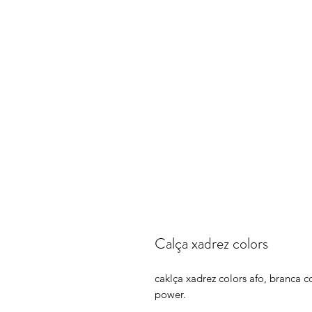
Calça xadrez colors
caklça xadrez colors afo, branca 
power.