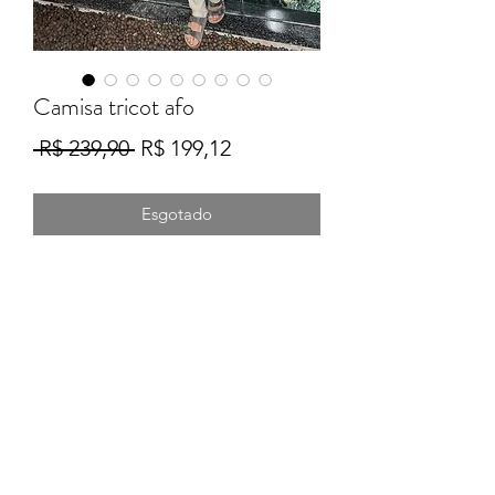
Camisa tricot afo
Preço
Preço
 R$ 239,90 
R$ 199,12
normal
promocional
Esgotado
Formulário de Inscrição
Enviar