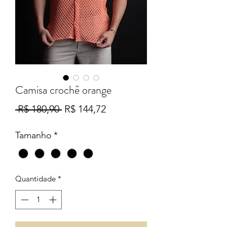
Camisa crochê orange
Preço
Preço
 R$ 180,90 
R$ 144,72
normal
promocional
Tamanho
*
Quantidade
*