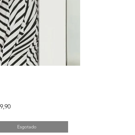
Preço
9,90
Esgotado