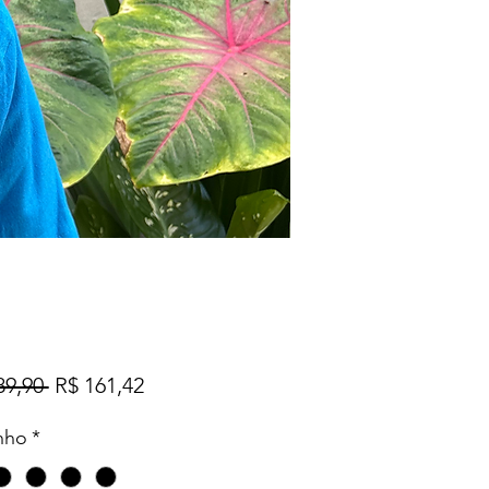
Preço
Preço
89,90 
R$ 161,42
normal
promocional
nho
*