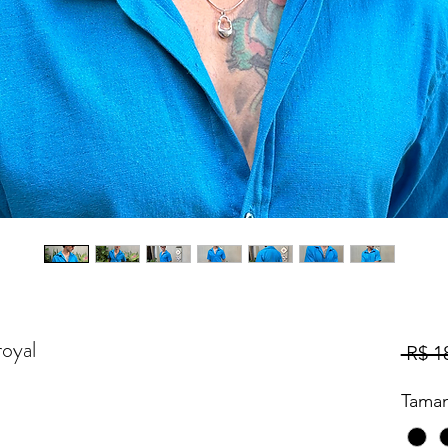
royal
 R$ 1
Tama