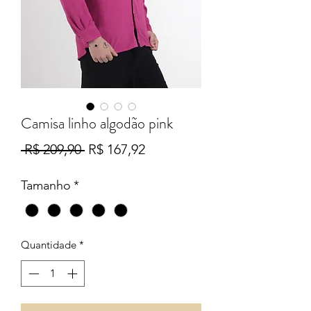
Camisa linho algodão pink
Preço
Preço
 R$ 209,90 
R$ 167,92
normal
promocional
Tamanho
*
Quantidade
*