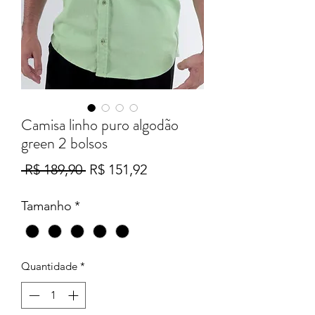
Camisa linho puro algodão
green 2 bolsos
Preço
Preço
 R$ 189,90 
R$ 151,92
normal
promocional
Tamanho
*
Quantidade
*