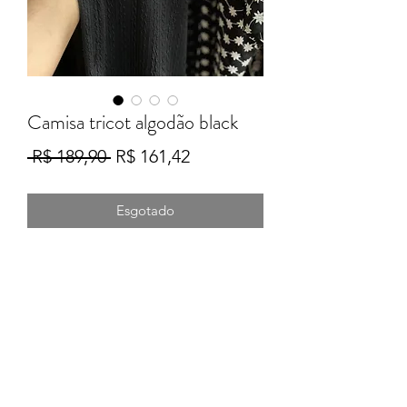
Camisa tricot algodão black
Preço
Preço
 R$ 189,90 
R$ 161,42
normal
promocional
Esgotado
Formulário de Inscrição