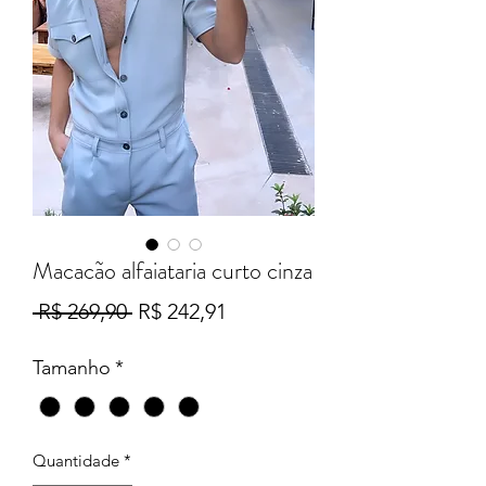
Macacão alfaiataria curto cinza
Preço
Preço
 R$ 269,90 
R$ 242,91
normal
promocional
Tamanho
*
Quantidade
*