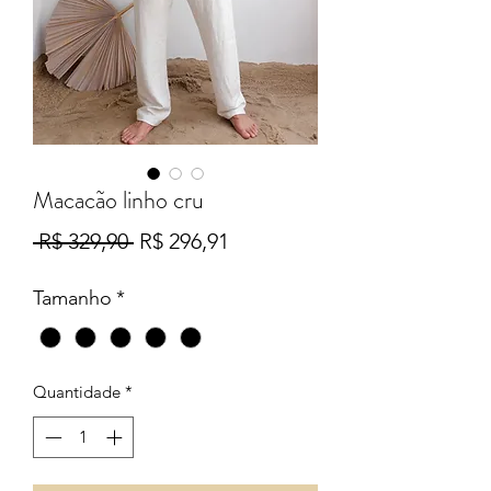
Macacão linho cru
Preço
Preço
 R$ 329,90 
R$ 296,91
normal
promocional
Tamanho
*
Quantidade
*