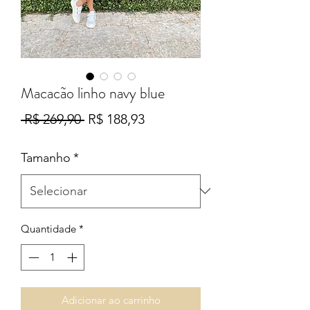
Macacão linho navy blue
Preço
Preço
 R$ 269,90 
R$ 188,93
normal
promocional
Tamanho
*
Quantidade
*
Adicionar ao carrinho