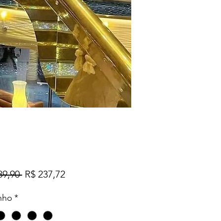
Preço
Preço
89,90 
R$ 237,72
normal
promocional
nho
*