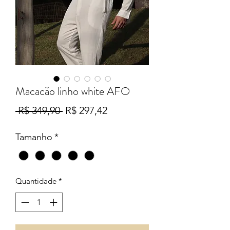
Macacão linho white AFO
Preço
Preço
 R$ 349,90 
R$ 297,42
normal
promocional
Tamanho
*
Quantidade
*