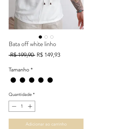
Bata off white linho
Preço
Preço
 R$ 199,90 
R$ 149,93
normal
promocional
Tamanho
*
Quantidade
*
Adicionar ao carrinho