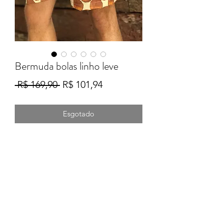
Bermuda bolas linho leve
Preço
Preço
 R$ 169,90 
R$ 101,94
normal
promocional
Esgotado
Formulário de Inscrição