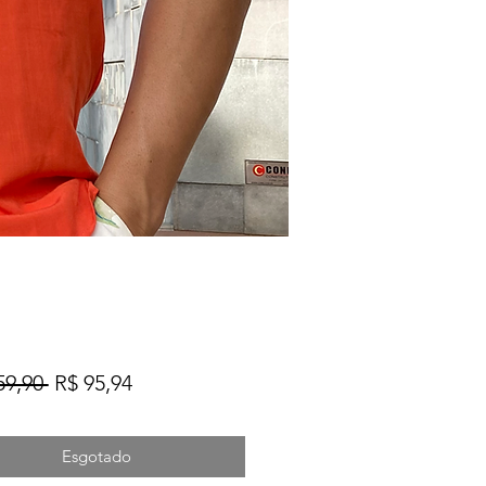
Preço
Preço
59,90 
R$ 95,94
normal
promocional
Esgotado