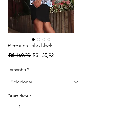
Bermuda linho black
Preço
Preço
 R$ 169,90 
R$ 135,92
normal
promocional
Tamanho
*
Quantidade
*