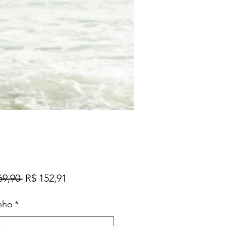
Preço
Preço
69,90 
R$ 152,91
normal
promocional
nho
*