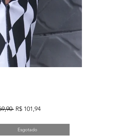
Preço
Preço
69,90 
R$ 101,94
normal
promocional
Esgotado