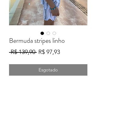
Bermuda stripes linho
Preço
Preço
 R$ 139,90 
R$ 97,93
normal
promocional
Esgotado
Formulário de Inscrição