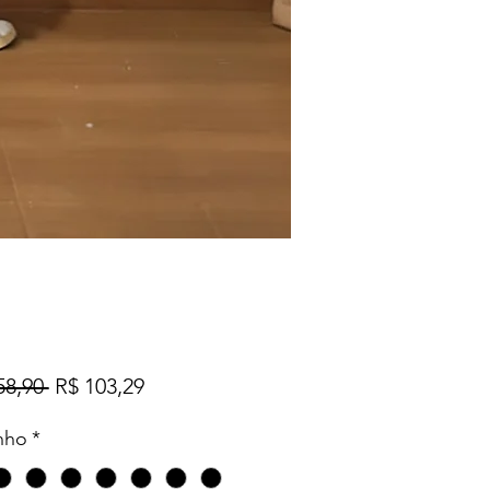
Preço
Preço
58,90 
R$ 103,29
normal
promocional
nho
*