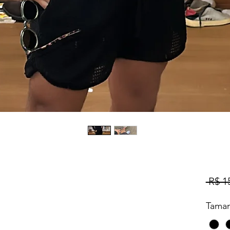
 R$ 1
Tama