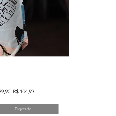
Preço
Preço
39,90 
R$ 104,93
normal
promocional
Esgotado