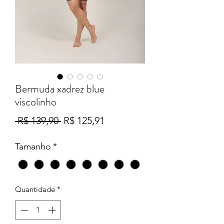
Bermuda xadrez blue
viscolinho
Preço
Preço
 R$ 139,90 
R$ 125,91
normal
promocional
Tamanho
*
Quantidade
*