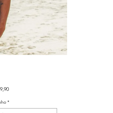
Preço
9,90
nho
*