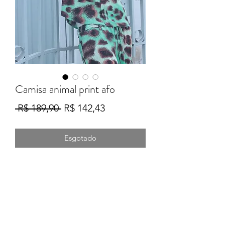
Camisa animal print afo
Preço
Preço
 R$ 189,90 
R$ 142,43
normal
promocional
Esgotado
Formulário de Inscrição