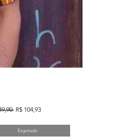
Preço
Preço
49,90 
R$ 104,93
normal
promocional
Esgotado