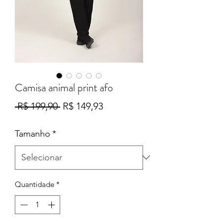
Camisa animal print afo
Preço
Preço
 R$ 199,90 
R$ 149,93
normal
promocional
Tamanho
*
Quantidade
*