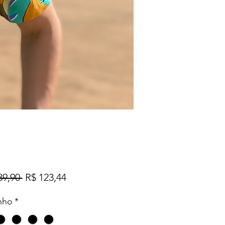
Preço
Preço
89,90 
R$ 123,44
normal
promocional
nho
*