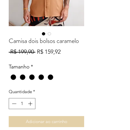
Camisa dois bolsos caramelo
Preço
Preço
 R$ 199,90 
R$ 159,92
normal
promocional
Tamanho
*
Quantidade
*
Adicionar ao carrinho