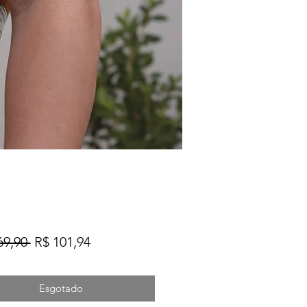
Preço
Preço
69,90 
R$ 101,94
normal
promocional
Esgotado