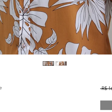
e
 R$ 1