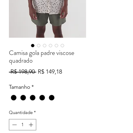
Camisa gola padre viscose
quadrado
Preço
Preço
 R$ 198,90 
R$ 149,18
normal
promocional
Tamanho
*
Quantidade
*