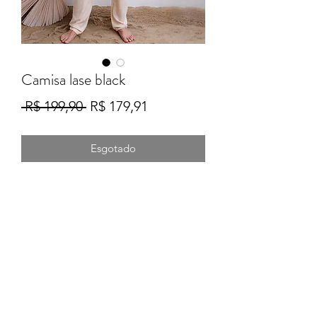
Camisa lase black
Preço
Preço
 R$ 199,90 
R$ 179,91
normal
promocional
Esgotado
Formulário de Inscrição
Enviar